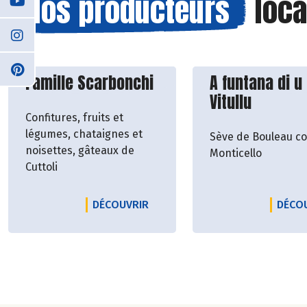
Nos producteurs
loca
Découvrir le producteur
Découvrir le p
Famille Scarbonchi
A funtana di u
Vitullu
Confitures, fruits et
légumes, chataignes et
Sève de Bouleau co
noisettes, gâteaux de
Monticello
Cuttoli
LE PRODUCTEUR FAMILLE SCAR
DÉCOUVRIR
DÉCO