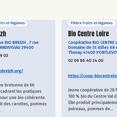
uits et légumes
Filière Fruits et légumes
ir le producteur
Découvrir le produ
izh
Bio Centre Loire
ve BIO BREIZH
,
7 rue
Coopérative BIO CENTRE 
LANDIVISIAU 29400
Domaine de St Gilles 68 
Thenay 41400 PONTLEVO
19 03
02 09 86 40 24 00
obreizh.org/
https://coop-biocentreloi
ve bretonne de 66
Jeune coopérative de 28
cadrant les pratiques
100 % bio du Centre Val d
 pour une bio cohérente.
Elle produit principalem
uit des carottes, pommes
poireaux, pommes de...
.