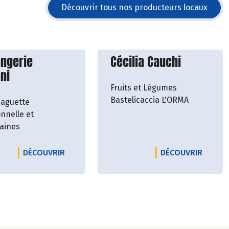
Découvrir tous nos producteurs locaux
vrir le producteur
Découvrir le producteu
angerie
Cécilia Cauchi
ni
Fruits et Légumes
Bastelicaccia L'ORMA
baguette
onnelle et
raines
GEOT GRIMIGNI
LE PRODUCTEUR BOULANGERIE GALEANI
LE PRO
DÉCOUVRIR
DÉCOUVRIR