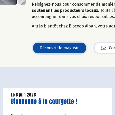
Rejoignez-nous pour consommer de manière
soutenant les producteurs locaux
. Toute 
accompagner dans vos choix responsables.
À très bientôt chez Biocoop Alban, votre adr
Découvrir le magasin
Con
Le 8 juin 2026
Lire la suite de l'article
Bienvenue à la courgette !