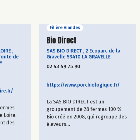
Filière Viandes
cteur
Découvrir le producteur
Bio Direct
LOIRE
,
SAS BIO DIRECT
,
2 Ecoparc de la
route de
Gravelle 53410 LA GRAVELLE
Y
02 43 49 75 90
https://www.porcbiologique.fr/
re.fr/
La SAS BIO DIRECT est un
 fermes
groupement de 28 fermes 100 %
e Loire.
Bio créé en 2008, qui regroupe des
ent des
éleveurs...