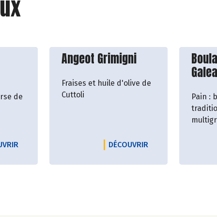
ux
roducteur
Découvrir le producteur
Décou
Angeot Grimigni
Boul
Galea
Fraises et huile d'olive de
Cuttoli
rse de
Pain : 
traditi
multig
BONCHI
LE PRODUCTEUR A FUNTANA DI U VITULLU
LE PRODUCTEUR AN
UVRIR
DÉCOUVRIR