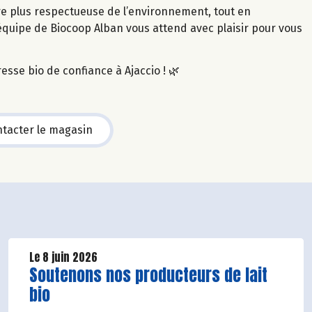
 plus respectueuse de l’environnement, tout en
l’équipe de Biocoop Alban vous attend avec plaisir pour vous
esse bio de confiance à Ajaccio ! 🌿
tacter le magasin
Le 8 juin 2026
Lire la suite de l'article
Soutenons nos producteurs de lait
bio