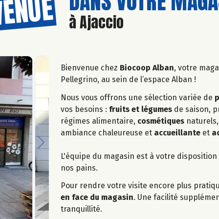
DANS VOTRE MAGAS
VENUE
à Ajaccio
Bienvenue chez
Biocoop Alban
, votre maga
Pellegrino, au sein de l’espace Alban !
Nous vous offrons une sélection variée de
p
vos besoins :
fruits et légumes
de saison, p
régimes alimentaire,
cosmétiques
naturels,
ambiance chaleureuse et
accueillante
et
a
Next
L'équipe du magasin est à votre dispositi
nos pains.
Pour rendre votre visite encore plus prati
en face du magasin
. Une facilité suppléme
tranquillité.