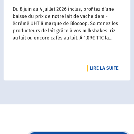
Du 8 juin au 4 juillet 2026 inclus, profitez d’une
baisse du prix de notre lait de vache demi-
écrémé UHT à marque de Biocoop. Soutenez les
producteurs de lait grâce à vos milkshakes, riz
au lait ou encore cafés au lait. À 1,09€ TTC la
brique de lait d’1l, ça va en faire des crêpes !
RTICLE BIENVENUE À LA COURGETTE !
DE L'A
LIRE LA SUITE