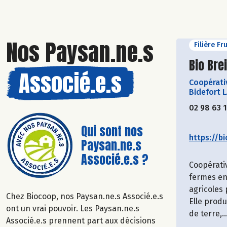
Nos Paysan.ne.s
Filière Fr
Découvr
Bio Bre
Associé.e.s
Coopérati
Bidefort 
02 98 63 
Qui sont nos
https://bi
Paysan.ne.s
Associé.e.s ?
Coopérati
fermes en
agricoles
Chez Biocoop, nos Paysan.ne.s Associé.e.s
Elle prod
ont un vrai pouvoir. Les Paysan.ne.s
de terre,..
Associé.e.s prennent part aux décisions