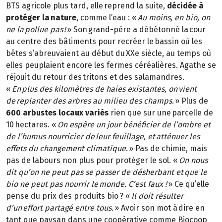
BTS agricole plus tard, elle reprend la suite,
décidée à
protéger la nature
, comme l’eau : «
Au moins, en bio, on
ne la pollue pas !
» Son grand-père a débétonné la cour
au centre des bâtiments pour recréer le bassin où les
bêtes s’abreuvaient au début du XXe siècle, au temps où
elles peuplaient encore les fermes céréalières. Agathe se
réjouit du retour des tritons et des salamandres.
«
En plus des kilomètres de haies existantes, on vient
de replanter des arbres au milieu des champs.
» Plus de
600 arbustes locaux variés
rien que sur une parcelle de
10 hectares. «
On espère un jour bénéficier de l’ombre et
de l’humus nourricier de leur feuillage, et atténuer les
effets du changement climatique
. » Pas de chimie, mais
pas de labours non plus pour protéger le sol. «
On nous
dit qu’on ne peut pas se passer de désherbant et que le
bio ne peut pas nourrir le monde. C’est faux !
» Ce qu’elle
pense du prix des produits bio ? «
Il doit résulter
d’un effort partagé entre tous.
» Avoir son mot à dire en
tant que paysan dans une coopérative comme Biocoop