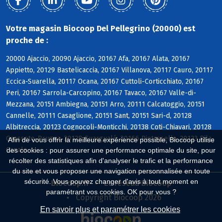
Votre magasin Biocoop Del Pellegrino (20000) est
proche de :
20000 Ajaccio, 20090 Ajaccio, 20167 Afa, 20167 Alata, 20167
Appietto, 20129 Bastelicaccia, 20167 Villanova, 20117 Cauro, 20117
Eccica-Suarella, 20117 Ocana, 20167 Cuttoli-Corticchiato, 20167
Peri, 20167 Sarrola-Carcopino, 20167 Tavaco, 20167 Valle-di-
Mezzana, 20151 Ambiegna, 20151 Arro, 20111 Calcatoggio, 20151
Cannelle, 20111 Casaglione, 20151 Sant, 20151 Sari-d, 20128
Albitreccia, 20123 Cognocoli-Monticchi, 20138 Coti-Chiavari, 20128
Grosseto-Prugna, 20128 Guargualé, 20166 Pietrosella, 20123 Pila-
Afin de vous offrir la meilleure expérience possible, Biocoop utilise
Canale
des cookies : pour assurer une performance optimale du site, pour
récolter des statistiques afin d'analyser le trafic et la performance
du site et vous proposer une navigation personnalisée en toute
sécurité. Vous pouvez changer d'avis à tout moment en
Biocoop.fr
Le réseau Biocoop
paramétrant vos cookies. OK pour vous ?
Copyright Biocoop 2026
En savoir plus et paramétrer les cookies