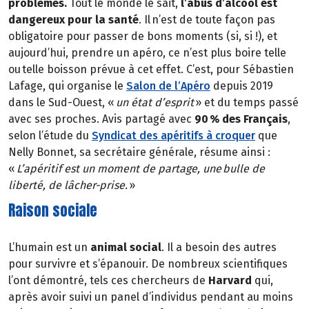
problèmes.
Tout le monde le sait,
l’abus d’alcool est
dangereux pour la santé
. Il n’est de toute façon pas
obligatoire pour passer de bons moments (si, si !), et
aujourd’hui, prendre un apéro, ce n’est plus boire telle
ou telle boisson prévue à cet effet. C’est, pour Sébastien
Lafage, qui organise le
Salon de l’Apéro
depuis 2019
dans le Sud-Ouest, «
un état d’esprit
» et du temps passé
avec ses proches. Avis partagé avec
90 % des Français
,
selon l’étude du
Syndicat des apéritifs à croquer
que
Nelly Bonnet, sa secrétaire générale, résume ainsi :
«
L’apéritif est un moment de partage, une bulle de
liberté, de lâcher-prise.
»
Raison sociale
L’humain est un
animal social
. Il a besoin des autres
pour survivre et s’épanouir. De nombreux scientifiques
l’ont démontré, tels ces chercheurs de
Harvard
qui,
après avoir suivi un panel d’individus pendant au moins