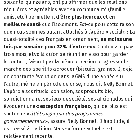
soixante-quinze ans, ont pu affirmer que les relations
régulières et agréables avec sa communauté (famille,
amis, etc.) permettent d
’être plus heureux et en
meilleure santé
que l’isolement. Est-ce pour cette raison
que nous sommes autant attachés à l’apéro « social » ? La
quasi-totalité des Français en organisent,
au moins une
fois par semaine pour 32 % d’entre eux
. Confinez le pays
trois mois, et voilà qu’on se réunit en visio pour garder
le contact, faisant par la même occasion progresser le
marché des apéritifs à croquer (biscuits, graines…), déjà
en constante évolution dans la GMS d’une année sur
l’autre, même en période de crise, nous dit Nelly Bonnet.
L’apéro a ses rituels, son salon, ses produits bio,
son dictionnaire, ses jeux de société, ses aficionados qui
évoquent une
« exception française »
, qui de plus est
soutenue «
à l’étranger par des programmes
gouvernementaux
», assure Nelly Bonnet. D’habitude, il
est passé à tradition. Mais sa forme actuelle est
relativement récente.