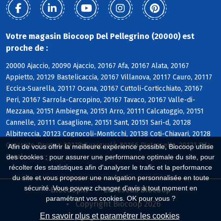
Votre magasin Biocoop Del Pellegrino (20000) est
proche de :
20000 Ajaccio, 20090 Ajaccio, 20167 Afa, 20167 Alata, 20167
Appietto, 20129 Bastelicaccia, 20167 Villanova, 20117 Cauro, 20117
Eccica-Suarella, 20117 Ocana, 20167 Cuttoli-Corticchiato, 20167
Peri, 20167 Sarrola-Carcopino, 20167 Tavaco, 20167 Valle-di-
Mezzana, 20151 Ambiegna, 20151 Arro, 20111 Calcatoggio, 20151
Cannelle, 20111 Casaglione, 20151 Sant, 20151 Sari-d, 20128
Albitreccia, 20123 Cognocoli-Monticchi, 20138 Coti-Chiavari, 20128
Grosseto-Prugna, 20128 Guargualé, 20166 Pietrosella, 20123 Pila-
Afin de vous offrir la meilleure expérience possible, Biocoop utilise
Canale
des cookies : pour assurer une performance optimale du site, pour
récolter des statistiques afin d'analyser le trafic et la performance
du site et vous proposer une navigation personnalisée en toute
sécurité. Vous pouvez changer d'avis à tout moment en
Biocoop.fr
Le réseau Biocoop
paramétrant vos cookies. OK pour vous ?
Copyright Biocoop 2026
En savoir plus et paramétrer les cookies