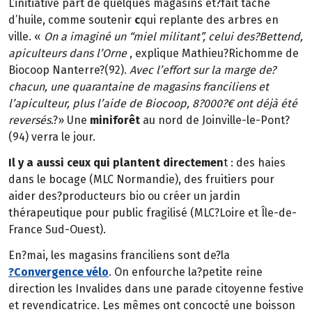
L’initiative part de quelques magasins et?fait tache
d’huile, comme soutenir
c
qui replante des arbres en
ville. «
On a imaginé un “miel militant”, celui des?Bettend,
apiculteurs dans l’Orne
, explique Mathieu?Richomme de
Biocoop Nanterre?(92).
Avec l’effort sur la marge de?
chacun, une quarantaine de magasins franciliens et
l’apiculteur, plus l’aide de Biocoop, 8?000?€ ont déjà été
reversés
.?» Une
miniforêt
au nord de Joinville-le-Pont?
(94) verra le jour.
Il y a aussi ceux qui plantent directemen
t : des haies
dans le bocage (MLC Normandie), des fruitiers pour
aider des?producteurs bio ou créer un jardin
thérapeutique pour public fragilisé (MLC?Loire et Île-de-
France Sud-Ouest).
En?mai, les magasins franciliens sont de?la
?Convergence vélo
. On enfourche la?petite reine
direction les Invalides dans une parade citoyenne festive
et revendicatrice. Les mêmes ont concocté une boisson