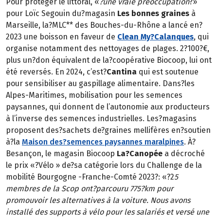
Pour protéger le littoral, «
?une vraie préoccupation
?»
pour Loïc Segouin du?magasin
Les bonnes graines
à
Marseille, la?MLC** des Bouches-du-Rhône a lancé en?
2023 une boisson en faveur de
Clean My?Calanques
, qui
organise notamment des nettoyages de plages. 2?100?€,
plus un?don équivalent de la?coopérative Biocoop, lui ont
été reversés. En 2024, c’est?
Cantina
qui est soutenue
pour sensibiliser au gaspillage alimentaire. Dans?les
Alpes-Maritimes, mobilisation pour les semences
paysannes, qui donnent de l’autonomie aux producteurs
à l’inverse des semences industrielles. Les?magasins
proposent des?sachets de?graines mellifères en?soutien
à?la
Maison des?semences paysannes maralpines
. À?
Besançon, le magasin Biocoop
La?Canopée
a décroché
le prix «?Vélo » de?sa catégorie lors du Challenge de la
mobilité Bourgogne -Franche-Comté 2023?: «?2
5
membres de la Scop ont?parcouru 775?km pour
promouvoir les alternatives à la voiture. Nous avons
installé des supports à vélo pour les salariés et versé une