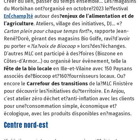
Créer du lien, passer du temps ensemble… Les?magasins
du Morbihan ont?organisé en octobre?2023 le?festival
En[champ]té
autour des
?enjeux de l’alimentation et de
l’agriculture
. Ateliers, village des initiatives, DJ… «?
Carton plein pour chaque temps fort
?», rapporte Jean-
René?Doré, gérant des magasins Bio Golfe, ravi?d’avoir
pu porter «
?la?voix de Biocoop
» lors?des?échanges.
D’autres MLC ont participé à des?foires (Biozone en
Côtes-d’Armor…) ou organisé leur évènement, telle la
Fête de la bio locale
en Ille-et-Vilaine avec 150 Paysans
associés de?Biocoop et?160?fournisseurs locaux. Ou?
encore le
Carrefour des transitions
de la?MLC Finistère
pour découvrir les?initiatives du?territoire. En Anjou,
c’est atelier zéro déchet et?anti-inflation avec les clients
pour une?consommation simple, économique et?
écologique, avec les produits disponibles en?magasins.
Centre nord-est