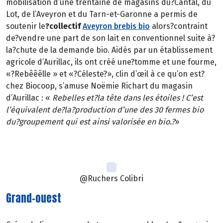
mobilisation d’une trentaine de magasins du?Cantal, du
Lot, de l’Aveyron et du Tarn-et-Garonne a permis de
soutenir le
?collectif
Aveyron brebis bio
alors?contraint
de?vendre une part de son lait en conventionnel suite à?
la?chute de la demande bio. Aidés par un établissement
agricole d’Aurillac, ils ont créé une?tomme et une fourme,
«?Rebêêêlle » et «?Céleste?», clin d’œil à ce qu’on est?
chez Biocoop, s’amuse Noëmie Richart du magasin
d’Aurillac : «
Rebelles et?la tête dans les étoiles ! C’est
l’équivalent de?la?production d’une des 30 fermes bio
du?groupement qui est ainsi valorisée en bio.?
»
@Ruchers Colibri
Grand-ouest