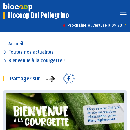
Biocoop Del Pellegrino
Prochaine ouverture à 09:30
Accueil
Toutes nos actualités
Bienvenue à la courgette !
Partager sur