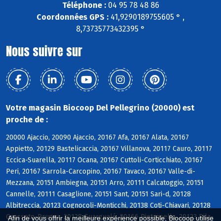
Téléphone :
04 95 78 48 86
Coordonnées GPS :
41,9290189755605 ° ,
8,73735773432395 °
Nous suivre sur
Votre magasin Biocoop Del Pellegrino (20000) est
proche de :
20000 Ajaccio, 20090 Ajaccio, 20167 Afa, 20167 Alata, 20167
Appietto, 20129 Bastelicaccia, 20167 Villanova, 20117 Cauro, 20117
Eccica-Suarella, 20117 Ocana, 20167 Cuttoli-Corticchiato, 20167
Peri, 20167 Sarrola-Carcopino, 20167 Tavaco, 20167 Valle-di-
Mezzana, 20151 Ambiegna, 20151 Arro, 20111 Calcatoggio, 20151
Cannelle, 20111 Casaglione, 20151 Sant, 20151 Sari-d, 20128
Albitreccia, 20123 Cognocoli-Monticchi, 20138 Coti-Chiavari, 20128
Grosseto-Prugna, 20128 Guargualé, 20166 Pietrosella, 20123 Pila-
Afin de vous offrir la meilleure expérience possible, Biocoop utilise