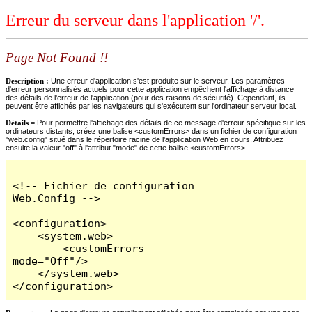
Erreur du serveur dans l'application '/'.
Page Not Found !!
Description :
Une erreur d'application s'est produite sur le serveur. Les paramètres
d'erreur personnalisés actuels pour cette application empêchent l'affichage à distance
des détails de l'erreur de l'application (pour des raisons de sécurité). Cependant, ils
peuvent être affichés par les navigateurs qui s'exécutent sur l'ordinateur serveur local.
Détails =
Pour permettre l'affichage des détails de ce message d'erreur spécifique sur les
ordinateurs distants, créez une balise <customErrors> dans un fichier de configuration
"web.config" situé dans le répertoire racine de l'application Web en cours. Attribuez
ensuite la valeur "off" à l'attribut "mode" de cette balise <customErrors>.
<!-- Fichier de configuration 
Web.Config -->

<configuration>

    <system.web>

        <customErrors 
mode="Off"/>

    </system.web>

</configuration>