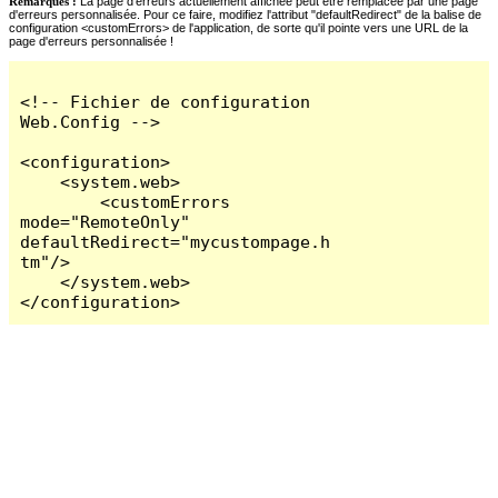
Remarques :
La page d'erreurs actuellement affichée peut être remplacée par une page
d'erreurs personnalisée. Pour ce faire, modifiez l'attribut "defaultRedirect" de la balise de
configuration <customErrors> de l'application, de sorte qu'il pointe vers une URL de la
page d'erreurs personnalisée !
<!-- Fichier de configuration 
Web.Config -->

<configuration>

    <system.web>

        <customErrors 
mode="RemoteOnly" 
defaultRedirect="mycustompage.h
tm"/>

    </system.web>

</configuration>