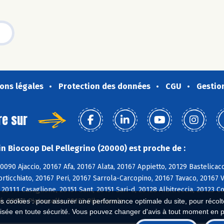
ons légales
Protection des données
CGU
Gestio
re sur
n Biocoop Del Pellegrino (20000) est proche de :
20090 Ajaccio, 20167 Afa, 20167 Alata, 20167 Appietto, 20129 Bastelicac
orticchiato, 20167 Peri, 20167 Sarrola-Carcopino, 20167 Tavaco, 20167 
 20111 Casaglione, 20151 Sant, 20151 Sari-d, 20128 Albitreccia, 20123 
, 20166 Pietrosella, 20123 Pila-Canale
es cookies : pour assurer une performance optimale du site, pour récolter
isée en toute sécurité. Vous pouvez changer d'avis à tout moment en 