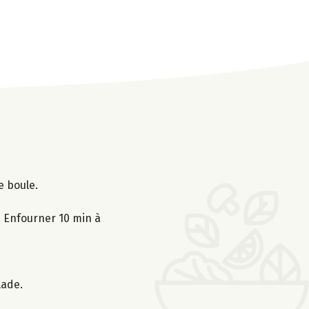
e boule.
e. Enfourner 10 min à
lade.