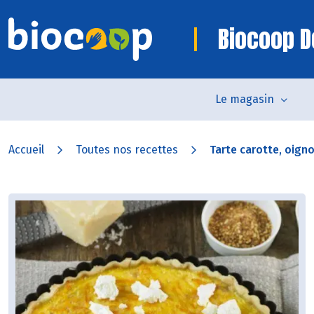
Biocoop D
Le magasin
Accueil
Toutes nos recettes
Tarte carotte, oigno