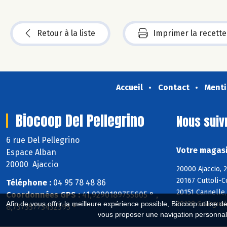
Retour à la liste
Imprimer la recette
Accueil
Contact
Menti
Biocoop Del Pellegrino
Nous suiv
6 rue Del Pellegrino
Votre magasi
Espace Alban
20000 Ajaccio
20000 Ajaccio, 
20167 Cuttoli-C
Téléphone :
04 95 78 48 86
20151 Cannelle,
Coordonnées GPS :
41,9290189755605 ° ,
20128 Guargualé
Afin de vous offrir la meilleure expérience possible, Biocoop utilise d
8,73735773432395 °
vous proposer une navigation personnal