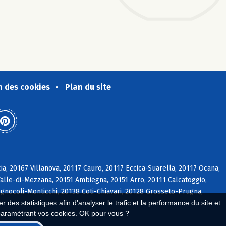
n des cookies
Plan du site
cia, 20167 Villanova, 20117 Cauro, 20117 Eccica-Suarella, 20117 Ocana,
Valle-di-Mezzana, 20151 Ambiegna, 20151 Arro, 20111 Calcatoggio,
Cognocoli-Monticchi, 20138 Coti-Chiavari, 20128 Grosseto-Prugna,
 des statistiques afin d'analyser le trafic et la performance du site et
paramétrant vos cookies. OK pour vous ?