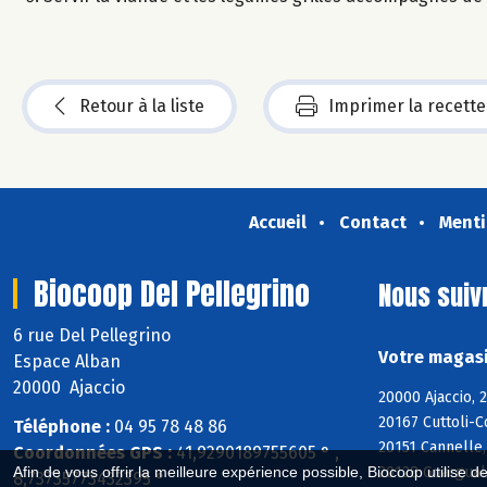
Retour à la liste
Imprimer la recette
Accueil
Contact
Menti
Biocoop Del Pellegrino
Nous suiv
6 rue Del Pellegrino
Votre magasi
Espace Alban
20000 Ajaccio
20000 Ajaccio, 
20167 Cuttoli-C
Téléphone :
04 95 78 48 86
20151 Cannelle,
Coordonnées GPS :
41,9290189755605 ° ,
20128 Guargualé
Afin de vous offrir la meilleure expérience possible, Biocoop utilise d
8,73735773432395 °