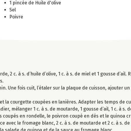
1 pincée de Huile d'olive
Sel
Poivre
 2 c. à s. d’huile d’olive, 1 c. à s. de miel et 1 gousse d’ail.
s.
. Une fois cuit, l’étaler sur la plaque de cuisson, ajouter un fi
e et la courgette coupées en lanières. Adapter les temps de cu
er, mélanger 1 c. à s. de moutarde, 1 gousse d’ail, 1 c. à s. de 
dis coupés en rondelle, le poivron coupé en dés et le quinoa cr
 avec le fromage blanc, 2 c. à s. de moutarde et 2 c. à s. de 
 la salade de quinoa et de la sauce au fromage blanc.