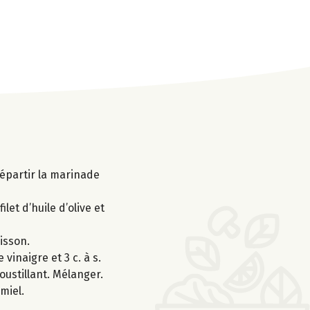
 Répartir la marinade
let d’huile d’olive et
isson.
vinaigre et 3 c. à s.
oustillant. Mélanger.
miel.