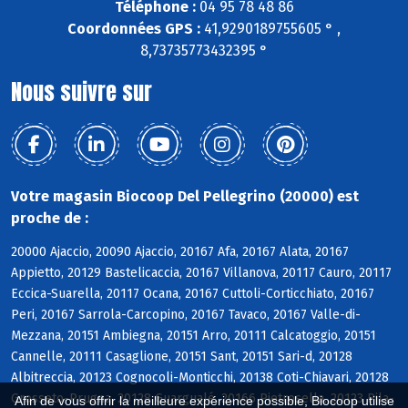
Téléphone :
04 95 78 48 86
Coordonnées GPS :
41,9290189755605 ° ,
8,73735773432395 °
Nous suivre sur
Votre magasin Biocoop Del Pellegrino (20000) est
proche de :
20000 Ajaccio, 20090 Ajaccio, 20167 Afa, 20167 Alata, 20167
Appietto, 20129 Bastelicaccia, 20167 Villanova, 20117 Cauro, 20117
Eccica-Suarella, 20117 Ocana, 20167 Cuttoli-Corticchiato, 20167
Peri, 20167 Sarrola-Carcopino, 20167 Tavaco, 20167 Valle-di-
Mezzana, 20151 Ambiegna, 20151 Arro, 20111 Calcatoggio, 20151
Cannelle, 20111 Casaglione, 20151 Sant, 20151 Sari-d, 20128
Albitreccia, 20123 Cognocoli-Monticchi, 20138 Coti-Chiavari, 20128
Grosseto-Prugna, 20128 Guargualé, 20166 Pietrosella, 20123 Pila-
Afin de vous offrir la meilleure expérience possible, Biocoop utilise