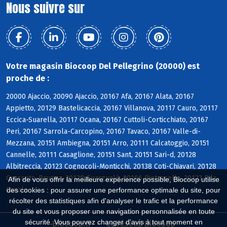
Nous suivre sur
Votre magasin Biocoop Del Pellegrino (20000) est
proche de :
20000 Ajaccio, 20090 Ajaccio, 20167 Afa, 20167 Alata, 20167
Appietto, 20129 Bastelicaccia, 20167 Villanova, 20117 Cauro, 20117
Eccica-Suarella, 20117 Ocana, 20167 Cuttoli-Corticchiato, 20167
Peri, 20167 Sarrola-Carcopino, 20167 Tavaco, 20167 Valle-di-
Mezzana, 20151 Ambiegna, 20151 Arro, 20111 Calcatoggio, 20151
Cannelle, 20111 Casaglione, 20151 Sant, 20151 Sari-d, 20128
Albitreccia, 20123 Cognocoli-Monticchi, 20138 Coti-Chiavari, 20128
Grosseto-Prugna, 20128 Guargualé, 20166 Pietrosella, 20123 Pila-
Afin de vous offrir la meilleure expérience possible, Biocoop utilise
Canale
des cookies : pour assurer une performance optimale du site, pour
récolter des statistiques afin d'analyser le trafic et la performance
du site et vous proposer une navigation personnalisée en toute
sécurité. Vous pouvez changer d'avis à tout moment en
Biocoop.fr
Le réseau Biocoop