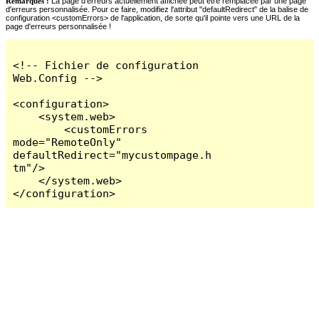
Remarques :
La page d'erreurs actuellement affichée peut être remplacée par une page
d'erreurs personnalisée. Pour ce faire, modifiez l'attribut "defaultRedirect" de la balise de
configuration <customErrors> de l'application, de sorte qu'il pointe vers une URL de la
page d'erreurs personnalisée !
<!-- Fichier de configuration 
Web.Config -->

<configuration>

    <system.web>

        <customErrors 
mode="RemoteOnly" 
defaultRedirect="mycustompage.h
tm"/>

    </system.web>

</configuration>