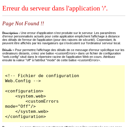
Erreur du serveur dans l'application '/'.
Page Not Found !!
Description :
Une erreur d'application s'est produite sur le serveur. Les paramètres
d'erreur personnalisés actuels pour cette application empêchent l'affichage à distance
des détails de l'erreur de l'application (pour des raisons de sécurité). Cependant, ils
peuvent être affichés par les navigateurs qui s'exécutent sur l'ordinateur serveur local.
Détails =
Pour permettre l'affichage des détails de ce message d'erreur spécifique sur les
ordinateurs distants, créez une balise <customErrors> dans un fichier de configuration
"web.config" situé dans le répertoire racine de l'application Web en cours. Attribuez
ensuite la valeur "off" à l'attribut "mode" de cette balise <customErrors>.
<!-- Fichier de configuration 
Web.Config -->

<configuration>

    <system.web>

        <customErrors 
mode="Off"/>

    </system.web>

</configuration>