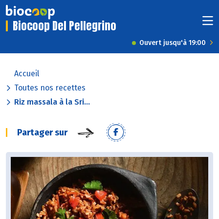
Biocoop Del Pellegrino
Ouvert jusqu'à 19:00
Accueil
Toutes nos recettes
Riz massala à la Sri...
Partager sur