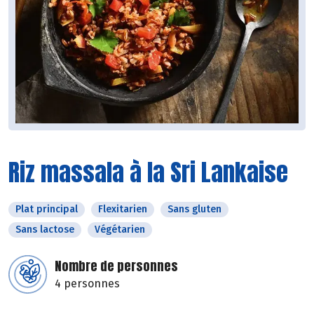
Riz massala à la Sri Lankaise
Plat principal
Flexitarien
Sans gluten
Sans lactose
Végétarien
Nombre de personnes
4 personnes