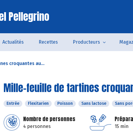
el Pellegrino
Actualités
Recettes
Producteurs
Magaz
tines croquantes au...
Mille-feuille de tartines croq
Entrée
Flexitarien
Poisson
Sans lactose
Sans por
Nombre de personnes
Prépara
4 personnes
15 min