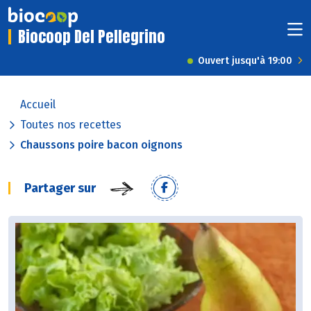
Biocoop Del Pellegrino
Ouvert jusqu'à 19:00
Accueil
Toutes nos recettes
Chaussons poire bacon oignons
Partager sur