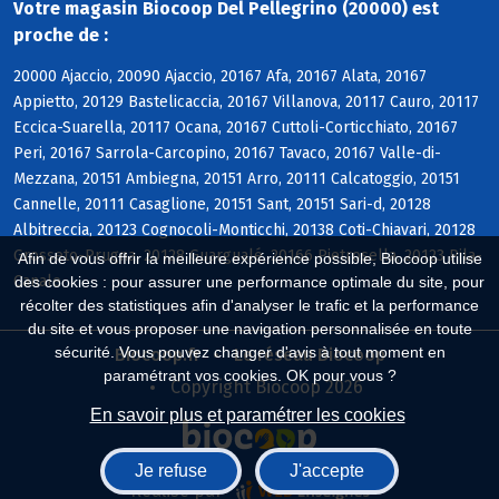
Votre magasin Biocoop Del Pellegrino (20000) est
proche de :
20000 Ajaccio, 20090 Ajaccio, 20167 Afa, 20167 Alata, 20167
Appietto, 20129 Bastelicaccia, 20167 Villanova, 20117 Cauro, 20117
Eccica-Suarella, 20117 Ocana, 20167 Cuttoli-Corticchiato, 20167
Peri, 20167 Sarrola-Carcopino, 20167 Tavaco, 20167 Valle-di-
Mezzana, 20151 Ambiegna, 20151 Arro, 20111 Calcatoggio, 20151
Cannelle, 20111 Casaglione, 20151 Sant, 20151 Sari-d, 20128
Albitreccia, 20123 Cognocoli-Monticchi, 20138 Coti-Chiavari, 20128
Grosseto-Prugna, 20128 Guargualé, 20166 Pietrosella, 20123 Pila-
Afin de vous offrir la meilleure expérience possible, Biocoop utilise
Canale
des cookies : pour assurer une performance optimale du site, pour
récolter des statistiques afin d'analyser le trafic et la performance
du site et vous proposer une navigation personnalisée en toute
sécurité. Vous pouvez changer d'avis à tout moment en
Biocoop.fr
Le réseau Biocoop
paramétrant vos cookies. OK pour vous ?
Copyright Biocoop 2026
En savoir plus et paramétrer les cookies
Je refuse
J'accepte
Réalisé par