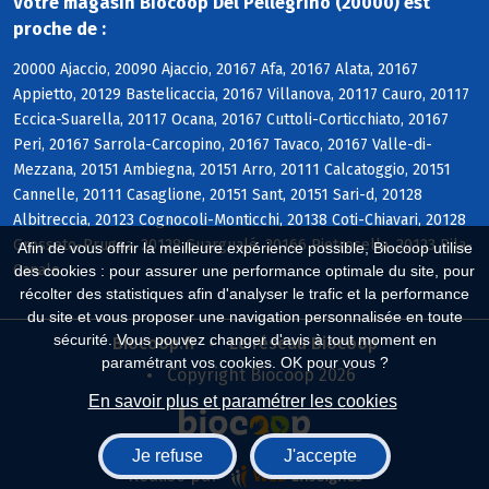
Votre magasin Biocoop Del Pellegrino (20000) est
proche de :
20000 Ajaccio, 20090 Ajaccio, 20167 Afa, 20167 Alata, 20167
Appietto, 20129 Bastelicaccia, 20167 Villanova, 20117 Cauro, 20117
Eccica-Suarella, 20117 Ocana, 20167 Cuttoli-Corticchiato, 20167
Peri, 20167 Sarrola-Carcopino, 20167 Tavaco, 20167 Valle-di-
Mezzana, 20151 Ambiegna, 20151 Arro, 20111 Calcatoggio, 20151
Cannelle, 20111 Casaglione, 20151 Sant, 20151 Sari-d, 20128
Albitreccia, 20123 Cognocoli-Monticchi, 20138 Coti-Chiavari, 20128
Grosseto-Prugna, 20128 Guargualé, 20166 Pietrosella, 20123 Pila-
Afin de vous offrir la meilleure expérience possible, Biocoop utilise
Canale
des cookies : pour assurer une performance optimale du site, pour
récolter des statistiques afin d'analyser le trafic et la performance
du site et vous proposer une navigation personnalisée en toute
sécurité. Vous pouvez changer d'avis à tout moment en
Biocoop.fr
Le réseau Biocoop
paramétrant vos cookies. OK pour vous ?
Copyright Biocoop 2026
En savoir plus et paramétrer les cookies
Je refuse
J'accepte
Réalisé par