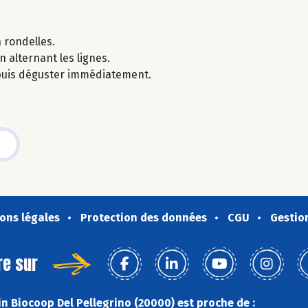
 rondelles.
n alternant les lignes.
 puis déguster immédiatement.
ons légales
Protection des données
CGU
Gestio
re sur
n Biocoop Del Pellegrino (20000) est proche de :